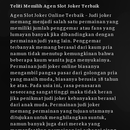
Teliti Memilih Agen Slot Joker Terbaik
Agen Slot Joker Online Terbaik – Judi joker
memang menjadi salah satu permainan yang
memiliki jumlah penggemar atau fans yang
lumayan banyak jika dibandingkan dengan
permainan judi yang lain. Penggemar
terbanyak memang berasal dari kaum pria
namun tidak menutup kemungkinan bahwa
beberapa kaum wanita juga menyukainya.
Permainan judi joker online biasanya
mengambil pangsa pasar dari golongan pria
yang masih muda, biasanya berusia 18 tahun
ke atas. Pada usia ini, rasa penasaran
seseorang sangat tinggi maka tidak heran
jika penikmat judi joker kebanyakan berasal
dari anak muda. Permainan judi joker
memang permainan yang tujuan utamanya
ditujukan untuk menghilangkan suntuk,
namun banyak juga dari mereka yang