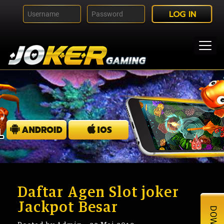
Toggl
navig
Daftar Agen Slot joker
Jackpot Besar