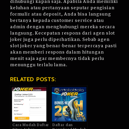
dihubungi kapan saja. Apabila Anda memiliki
keluhan atau pertanyaan seputar pengisian
formulir atau deposit, Anda bisa langsung
bertanya kepada customer service atau
admin dengan menghubungi mereka secara
langsung. Kecepatan respons dari agen slot
joker juga perlu diperhatikan. Sebab agen
slot joker yang benar-benar terpercaya pasti
akan memberi respons dalam hitungan
menit saja agar membernya tidak perlu
menunggu terlalu lama.
RELATED POSTS:
Cara Mudah Daftar
Daftar dan