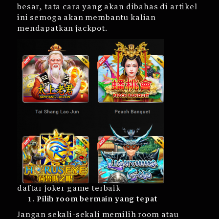
besar, tata cara yang akan dibahas di artikel
ini semoga akan membantu kalian
mendapatkan jackpot.
daftar joker game terbaik
Pilih room bermain yang tepat
Jangan sekali-sekali memilih room atau