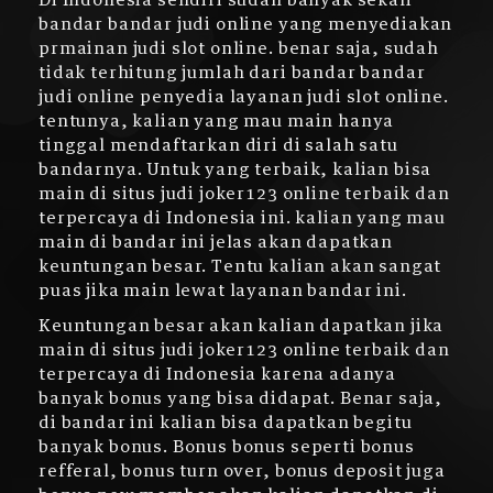
Di Indonesia sendiri sudah banyak sekali
bandar bandar judi online yang menyediakan
prmainan judi slot online. benar saja, sudah
tidak terhitung jumlah dari bandar bandar
judi online penyedia layanan judi slot online.
tentunya, kalian yang mau main hanya
tinggal mendaftarkan diri di salah satu
bandarnya. Untuk yang terbaik, kalian bisa
main di situs judi joker123 online terbaik dan
terpercaya di Indonesia ini. kalian yang mau
main di bandar ini jelas akan dapatkan
keuntungan besar. Tentu kalian akan sangat
puas jika main lewat layanan bandar ini.
Keuntungan besar akan kalian dapatkan jika
main di situs judi joker123 online terbaik dan
terpercaya di Indonesia karena adanya
banyak bonus yang bisa didapat. Benar saja,
di bandar ini kalian bisa dapatkan begitu
banyak bonus. Bonus bonus seperti bonus
refferal, bonus turn over, bonus deposit juga