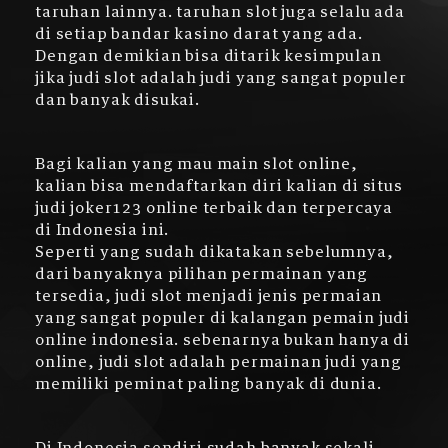
taruhan lainnya. taruhan slot juga selalu ada
di setiap bandar kasino darat yang ada.
Dengan demikian bisa ditarik kesimpulan
jika judi slot adalah judi yang sangat populer
dan banyak disukai.
Bagi kalian yang mau main slot online,
kalian bisa mendaftarkan diri kalian di situs
judi joker123 online terbaik dan terpercaya
di Indonesia ini.
Seperti yang sudah dikatakan sebelumnya,
dari banyaknya pilihan permainan yang
tersedia, judi slot menjadi jenis permaian
yang sangat populer di kalangan pemain judi
online indonesia. sebenarnya bukan hanya di
online, judi slot adalah permainan judi yang
memiliki peminat paling banyak di dunia.