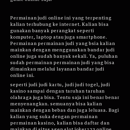
Permainan judi online ini yang terpenting
kalian terhubung ke internet. Kalian bisa
gunakan banyak perangkat seperti
komputer, laptop atau juga smartphone.
Permainan permainan judi yang bsia kalian
mainkan dengan menggunakan bandar judi
online juga sudah banyak sekali. Ya, puluhan
sudah permainan permainan judi yang bisa
dimainkan melalui layanan bandar judi
online ini.
seperti judi judi kartu, judi judi togel, judi
kasino sampai dengan taruhan taruhan
olahraga juga bisa. Tentu saja ini benar benar
menyenangkan. semuanya bisa kalian
mainkan dengan bebas dan juga leluasa. Bagi
kalian yang suka dengan permainan
permainan kasino, kalian bisa daftar dan
mainkan di situs agen slot joker123 online