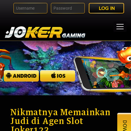
Toggl
navig
Nikmatnya Memainkan
Judi di Agen Slot
Joker123