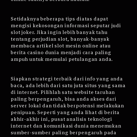
Setidaknya beberapa tips diatas dapat
mengisi kekosongan informasi seputar judi
slot joker. Jika ingin lebih banyak tahu
tentang perjudian slot, banyak-banyak
membaca artikel slot mesin online atau
berita casino dunia menjadi cara paling
ampuh untuk memulai petulangan anda.
Siapkan strategi terbaik dari info yang anda
baca, ada lebih dari satu juta situs yang sama
di internet. Pilihlah satu website taruhan
paling berpengaruh, bisa anda akses dari
server lokal dan tidak berpotensi melakukan
penipuan. Seperti yang anda lihat di berita
akhir-akhir ini, pusat analisis teknologi
internet dan komunikasi dunia menemukan
sumber-sumber paling berpengaruh pada