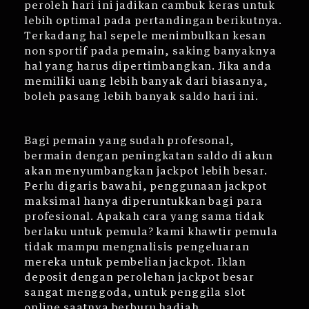
peroleh hari ini jadikan cambuk keras untuk
lebih optimal pada pertandingan berikutnya.
Terkadang hal sepele menimbulkan kesan
non sportif pada pemain, saking banyaknya
hal yang harus dipertimbangkan. Jika anda
memiliki uang lebih banyak dari biasanya,
boleh pasang lebih banyak saldo hari ini.
Bagi pemain yang sudah profesonal,
bermain dengan peningkatan saldo di akun
akan menyumbangkan jackpot lebih besar.
Perlu digaris bawahi, penggunaan jackpot
maksimal hanya diperuntukkan bagi para
profesional. Apakah cara yang sama tidak
berlaku untuk pemula? kami khawtir pemula
tidak mampu mengnalisis pengeluaran
mereka untuk pembelian jackpot. Iklan
deposit dengan perolehan jackpot besar
sangat menggoda, untuk penggila slot
online saatnya berburu hadiah.