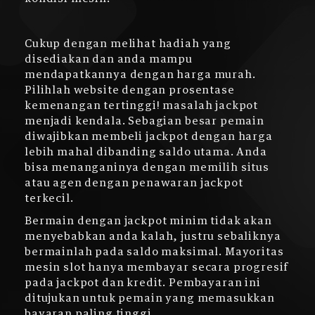
Cukup dengan melihat hadiah yang
disediakan dan anda mampu
mendapatkannya dengan harga murah.
Pilihlah website dengan prosentase
kemenangan tertinggi! masalah jackpot
menjadi kendala. Sebagian besar pemain
diwajibkan membeli jackpot dengan harga
lebih mahal dibanding saldo utama. Anda
bisa menanganinya dengan memilih situs
atau agen dengan penawaran jackpot
terkecil.
Bermain dengan jackpot minim tidak akan
menyebabkan anda kalah, justru sebaliknya
bermainlah pada saldo maksimal. Mayoritas
mesin slot hanya membayar secara progresif
pada jackpot dan kredit. Pembayaran ini
ditujukan untuk pemain yang memasukkan
bayaran paling tinggi.