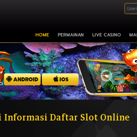
HOME
PERMAINAN
LIVE CASINO
MA
Informasi Daftar Slot Online