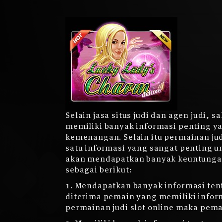
Selain jasa situs judi dan agen judi,
memiliki banyak informasi penting y
kemenangan. Selain itu permainan jud
satu informasi yang sangat penting un
akan mendapatkan banyak keuntungan 
sebagai berikut:
1. Mendapatkan banyak informasi tent
diterima pemain yang memiliki inform
permainan judi slot online maka pemai