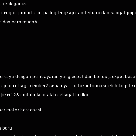
sa klik
games
dengan produk slot paling lengkap dan terbaru dan sangat popul
e dan cara mudah :
percaya dengan pembayaran yang cepat dan bonus jackpot besar
ner bagi member2 setia nya . untuk informasi lebih lanjut sila
joker123 motobola adalah sebagai berikut
per motor bergengsi
n baru