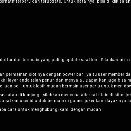
ernatif terbaru dan terupdate. Untuk data nya bisa di klik salah 
, daftar dan bermain yang paling update saat kini .Silahkan pilih
ah permainan slot nya dengan power bar , yaitu user member d
kiri layar anda telah penuh dan menyala . Dapat kan juga bisa 
ile juga pc . untuk lebih mudah bermain user perlu untuk men dow
kses atau di kunjungi ,silahkan mencoba alternatif lain di situs j
atkan user id untuk bermain di games joker kami layak nya sepe
erapa cara untuk menghubungi kami dengan mudah