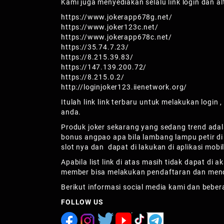
Kami juga menyediakan selalu link login dan alt
https://www.jokerapp678g.net/
https://www.joker123c.net/
https://www.jokerapp678c.net/
https://35.74.7.23/
https://8.215.39.83/
https://147.139.200.72/
https://8.215.0.2/
http://loginjoker123.iienetwork.org/
Itulah link link terbaru untuk melakukan login 
anda.
Produk joker sekarang yang sedang trend adal
bonus angpao apa bila lambang lampu petir di 
slot nya dan dapat di lakukan di aplikasi mob
Apabila list link di atas masih tidak dapat di a
member bisa melakukan pendaftaran dan mendap
Berikut informasi social media kami dan beb
FOLLOW US