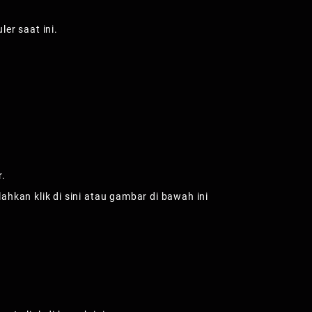
er saat ini.
.
hkan klik di sini atau gambar di bawah ini