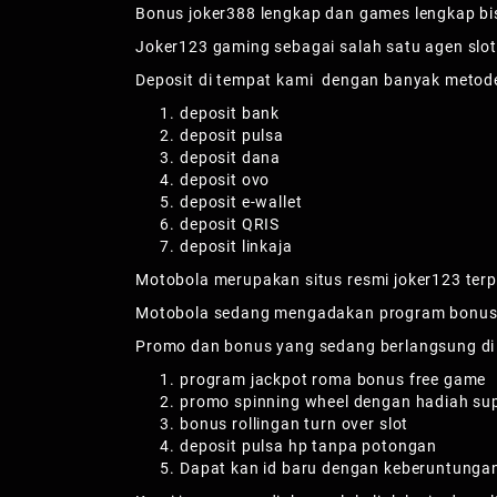
Bonus joker388 lengkap dan games lengkap bi
Joker123 gaming sebagai salah satu agen slot 
Deposit di tempat kami dengan banyak metod
deposit bank
deposit pulsa
deposit dana
deposit ovo
deposit e-wallet
deposit QRIS
deposit linkaja
Motobola merupakan situs resmi joker123 ter
Motobola sedang mengadakan program bonus spin
Promo dan bonus yang sedang berlangsung di 
program jackpot roma bonus free game
promo spinning wheel dengan hadiah su
bonus rollingan turn over slot
deposit pulsa hp tanpa potongan
Dapat kan id baru dengan keberuntunga