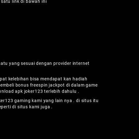
satu link di bawah ini
 satu yang sesuai dengan provider internet
apat kelebihan bisa mendapat kan hadiah
membeli bonus freespin jackpot di dalam game
nload apk joker123 terlebih dahulu .
oker123 gaming kami yang lain nya . di situs itu
rti di situs kami juga .