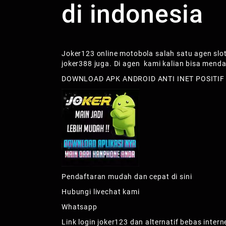
di indonesia
Joker123 online motobola salah satu agen slot
joker388
juga. Di agen kami kalian bisa menda
DOWNLOAD APK ANDROID ANTI INET POSITIF D
Pendaftaran mudah dan cepat di
sini
Hubungi
livechat
kami
Whatsapp
Link
login joker123
dan alternatif bebas interne