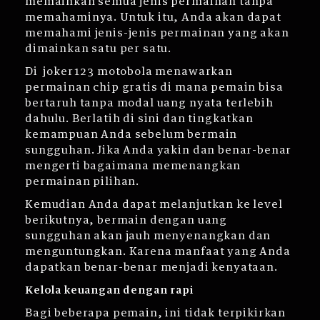
memainkan semua jenis permainan tanpa
memahaminya. Untuk itu, Anda akan dapat
memahami jenis-jenis permainan yang akan
dimainkan satu per satu.
Di joker123 motobola menawarkan
permainan chip gratis di mana pemain bisa
bertaruh tanpa modal uang nyata terlebih
dahulu. Berlatih di sini dan tingkatkan
kemampuan Anda sebelum bermain
sungguhan. Jika Anda yakin dan benar-benar
mengerti bagaimana memenangkan
permainan pilihan.
Kemudian Anda dapat melanjutkan ke level
berikutnya, bermain dengan uang
sungguhan akan jauh menyenangkan dan
menguntungkan. Karena manfaat yang Anda
dapatkan benar-benar menjadi kenyataan.
Kelola keuangan dengan rapi
Bagi beberapa pemain, ini tidak terpikirkan