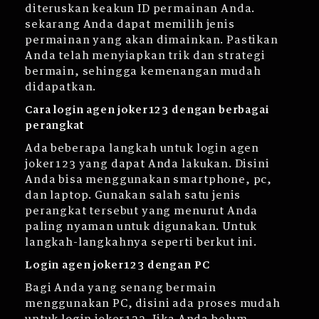
diteruskan keakun ID permainan Anda.
sekarang Anda dapat memilih jenis
permainan yang akan dimainkan. Pastikan
Anda telah menyiapkan trik dan strategi
bermain, sehingga kemenangan mudah
didapatkan.
Cara login agen joker123 dengan berbagai
perangkat
Ada beberapa langkah untuk login agen
joker123 yang dapat Anda lakukan. Disini
Anda bisa menggunakan smartphone, pc,
dan laptop. Gunakan salah satu jenis
perangkat tersebut yang menurut Anda
paling nyaman untuk digunakan. Untuk
langkah-langkahnya seperti berkut ini.
Login agen joker123 dengan PC
Bagi Anda yang senang bermain
menggunakan PC, disini ada proses mudah