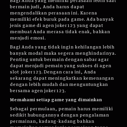
Bagi Anda yang memiliki perasaan lebih saat
bermain judi, Anda harus dapat
mengendalikan perasaan ini. Karena
memiliki efek buruk pada game. Ada banyak
jenis game di agen joker123 yang dapat
membuat Anda merasa tidak enak, bahkan
menjadi emosi.
Bagi Anda yang tidak ingin kehilangan lebih
banyak modal maka segera menghindarinya.
Penting untuk bermain dengan sabar agar
dapat menjadi pemain yang sukses di agen
slot joker123. Dengan cara ini, Anda
sekarang dapat meningkatkan kemenangan
dengan lebih mudah dan menguntungkan
bersama agen joker123.
Memahami setiap game yang dimainkan
Sebagai permulaan, pemain harus memiliki
sedikit hubungannya dengan pengalaman
permainan, kadang-kadang bahkan