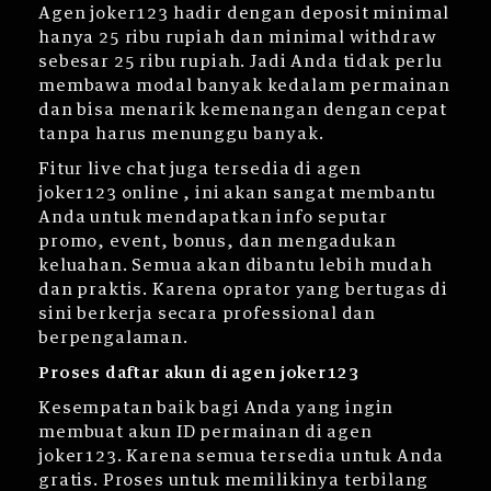
Agen joker123 hadir dengan deposit minimal
hanya 25 ribu rupiah dan minimal withdraw
sebesar 25 ribu rupiah. Jadi Anda tidak perlu
membawa modal banyak kedalam permainan
dan bisa menarik kemenangan dengan cepat
tanpa harus menunggu banyak.
Fitur live chat juga tersedia di agen
joker123 online
, ini akan sangat membantu
Anda untuk mendapatkan info seputar
promo, event, bonus, dan mengadukan
keluahan. Semua akan dibantu lebih mudah
dan praktis. Karena oprator yang bertugas di
sini berkerja secara professional dan
berpengalaman.
Proses daftar akun di agen joker123
Kesempatan baik bagi Anda yang ingin
membuat akun ID permainan di agen
joker123. Karena semua tersedia untuk Anda
gratis. Proses untuk memilikinya terbilang