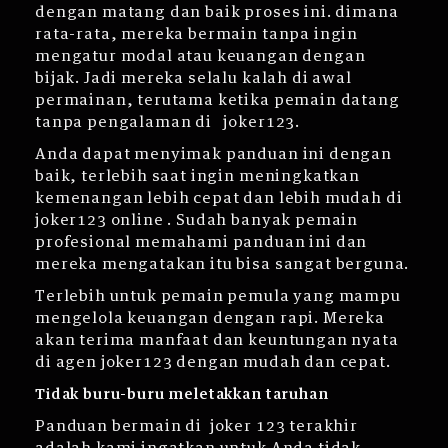
dengan matang dan baik proses ini. dimana
rata-rata, mereka bermain tanpa ingin
mengatur modal atau keuangan dengan
bijak. Jadi mereka selalu kalah di awal
permainan, terutama ketika pemain datang
tanpa pengalaman di joker123.
Anda dapat menyimak panduan ini dengan
baik, terlebih saat ingin meningkatkan
kemenangan lebih cepat dan lebih mudah di
joker123 online . Sudah banyak pemain
profesional memahami panduan ini dan
mereka mengatakan itu bisa sangat berguna.
Terlebih untuk pemain pemula yang mampu
mengelola keuangan dengan rapi. Mereka
akan terima manfaat dan keuntungan nyata
di agen joker123 dengan mudah dan cepat.
Tidak buru-buru meletakkan taruhan
Panduan bermain di joker 123 terakhir